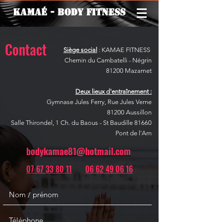
Kamaé - Body Fitness
Contact
Siège social
: KAMAE FITNESS
Chemin du Cambatelli - Négrin
81200 Mazamet
Deux lieux d'entraînement :
Gymnase Jules Ferry, Rue Jules Verne
81200 Aussillon
Salle Thirondel, 1 Ch. du Baous - St Baudille 81660
Pont de l'Arn
bodykamae81@hotmail.com
07 67 33 80 11
06 62 49 06 16